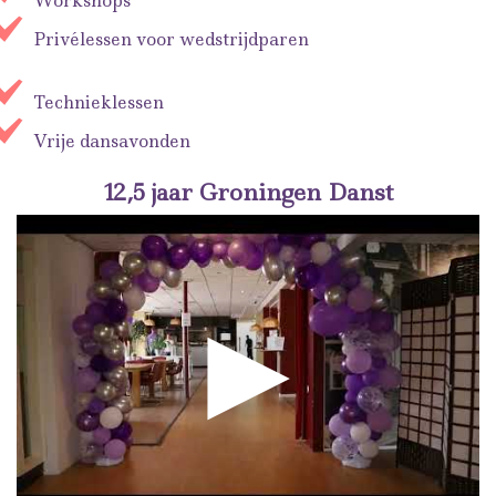
Workshops
Privélessen voor wedstrijdparen
Technieklessen
V
rije dansavonden
12,5 jaar Groningen Danst