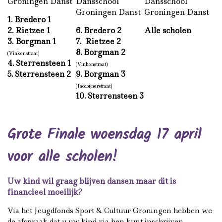
Groningen Danst
Dansschool
Dansschool
Groningen Danst
Groningen Danst
1. Bredero 1
2. Rietzee 1
6. Bredero 2
Alle scholen
3. Borgman 1
7. Rietzee 2
8. Borgman 2
(Vinkenstraat)
4. Sterrensteen 1
(Vinkenstraat)
5. Sterrensteen 2
9. Borgman 3
(Jacobijnerstraat)
10. Sterrensteen 3
Grote Finale woensdag 17 april
voor alle scholen!
Uw kind wil graag blijven dansen maar dit is
financieel moeilijk?
Via het Jeugdfonds Sport & Cultuur Groningen hebben we
de afspraak dat u uw kind via hen kunt inschrijven.